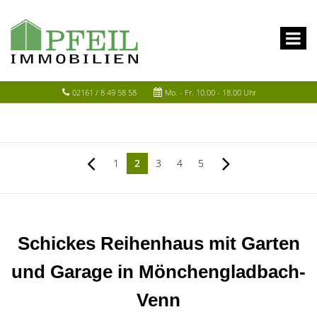
02161 / 8 49 58 58
Mo. - Fr. 10.00 - 18.00 Uhr
1
2
3
4
5
Schickes Reihenhaus mit Garten
und Garage in Mönchengladbach-
Venn