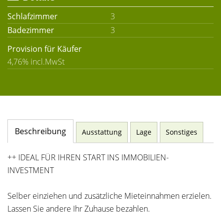
Schlafzimmer
3
Badezimmer
3
Provision für Käufer
4,76% incl.MwSt
Beschreibung
Ausstattung
Lage
Sonstiges
++ IDEAL FÜR IHREN START INS IMMOBILIEN-
INVESTMENT
Selber einziehen und zusätzliche Mieteinnahmen erzielen.
Lassen Sie andere Ihr Zuhause bezahlen.