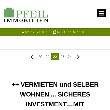
02161 / 8 49 58 58
Mo. - Fr. 10.00 - 18.00 Uhr
20
21
22
23
24
++ VERMIETEN und SELBER
WOHNEN ... SICHERES
INVESTMENT…MIT