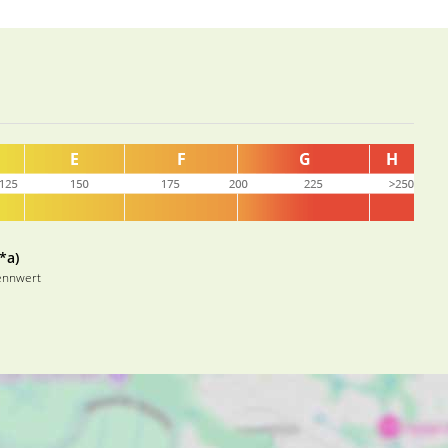
*a)
ennwert