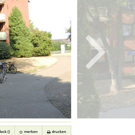
ock (
)
merken
drucken