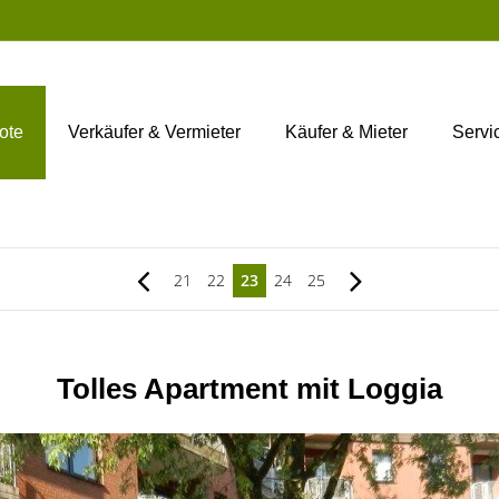
ote
Verkäufer & Vermieter
Käufer & Mieter
Servi
21
22
23
24
25
Tolles Apartment mit Loggia