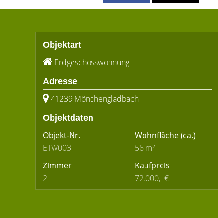
Objektart
Erdgeschosswohnung
Adresse
41239 Mönchengladbach
Objektdaten
Objekt-Nr.
Wohnfläche
(ca.)
ETW003
56 m²
Zimmer
Kaufpreis
2
72.000,- €