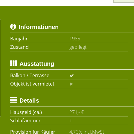
Informationen
Baujahr
1985
Zustand
gepflegt
Ausstattung
Balkon / Terrasse
Objekt ist vermietet
Details
Hausgeld (ca.)
271,- €
Schlafzimmer
1
Provision für Käufer
4,76% incl.MwSt