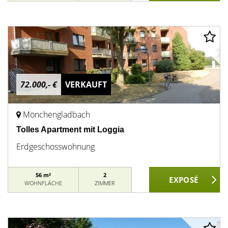
72.000,- €
VERKAUFT
Mönchengladbach
Tolles Apartment mit Loggia
Erdgeschosswohnung
56 m²
2
WOHNFLÄCHE
ZIMMER