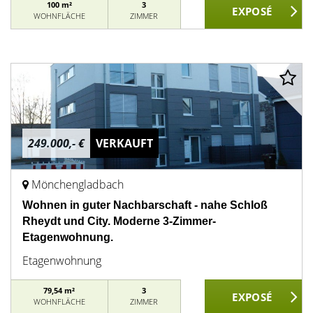
100 m²
3
WOHNFLÄCHE
ZIMMER
249.000,- €
VERKAUFT
Mönchengladbach
Wohnen in guter Nachbarschaft - nahe Schloß
Rheydt und City. Moderne 3-Zimmer-
Etagenwohnung.
Etagenwohnung
79,54 m²
3
WOHNFLÄCHE
ZIMMER