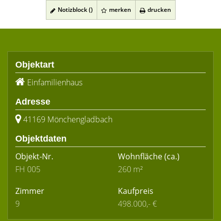
Notizblock (
)
merken
drucken
Objektart
Einfamilienhaus
Adresse
41169 Mönchengladbach
Objektdaten
Objekt-Nr.
Wohnfläche
(ca.)
FH 005
260 m²
Zimmer
Kaufpreis
9
498.000,- €