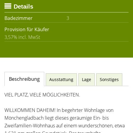
Details
Badezimmer
3
Provision für Käufer
3,57% incl. MwSt
Beschreibung
Ausstattung
Lage
Sonstiges
VIEL PLATZ, VIELE MÖGLICHKEITEN.
WILLKOMMEN DAHEIM! In begehrter Wohnlage von
Mönchengladbach liegt dieses geräumige Ein- bis
Zweifamilien-Wohnhaus auf einem wunderschönen, etwa